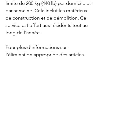
limite de 200 kg (440 lb) par domicile et 
par semaine. Cela inclut les matériaux 
de construction et de démolition. Ce 
service est offert aux résidents tout au 
long de l'année.
Pour plus d'informations sur 
l'élimination appropriée des articles 
non acceptés lors de notre collecte, 
recyclage et/ou compostage, veuillez 
appeler Waste Check au 902-742-1312. 
Pour toute question concernant le 
ramassage, appelez John Duffus chez 
REgroup au 902-742-2512, Steve 
MacPhee au 902-749-7717 ou le 
Département de l'inspection des biens 
et des travaux publics au 902-648-2623.
En raison de la grande quantité de 