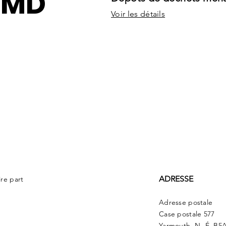
DMD
Voir les détails
ADRESSE
ire part
Adresse postale
Case postale 577
Yarmouth, N.-É. B5