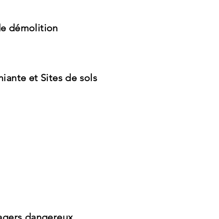
de démolition
miante et Sites de sols
agers dangereux