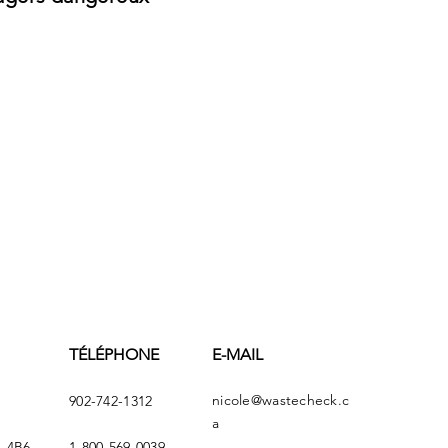
TÉLÉPHONE
E-MAIL
nicole@wastecheck.c
902-742-1312
a
A 4B6
1-800-569-0039