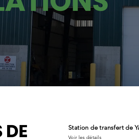
LATIONS
 DE
Station de transfert de 
Voir les dét
ails