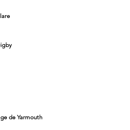
lare
Digby
age de Yarmouth